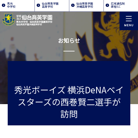
秀光
仙台育英学園
仙台育英学園
広域通信制
中学校
高等学校
沖縄高等学校
課程ILC
お知らせ
秀光ボーイズ 横浜DeNAベイ
スターズの西巻賢二選手が
訪問