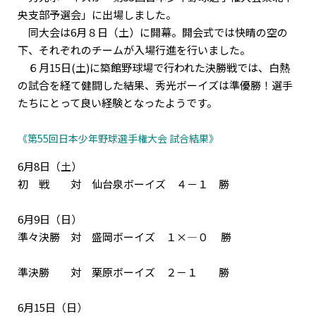
央支部予選会」に出場しました。
同大会は6月８日（土）に開幕。開会式では快晴の空の
下、それぞれのチームが入場行進を行いました。
６月15日(土)に築館野球場で行われた決勝戦では、白熱
の試合を経て健闘した結果、秀光ボーイズは準優勝！選手
たちにとって良い経験となったようです。
《第55回日本少年野球選手権大会 試合結果》
6月8日（土）
初 戦 対 仙台泉ボーイズ ４－１ 勝
6月9日（日）
準々決勝 対 盛岡ボーイズ １×―０ 勝
準決勝 対 栗原ボーイズ ２－１ 勝
6月15日（日）