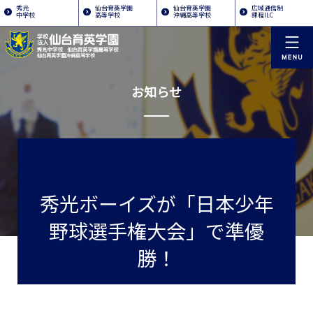
秀光
仙台育英学園
仙台育英学園
広域通信制
中学校
高等学校
沖縄高等学校
課程ILC
お知らせ
秀光ボーイズが「日本少年
野球選手権大会」で準優
勝！