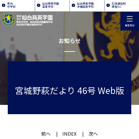
秀光
仙台育英学園
仙台育英学園
広域通信制
中学校
高等学校
沖縄高等学校
課程ILC
お知らせ
宮城野萩だより 46号 Web版
前へ
INDEX
次へ