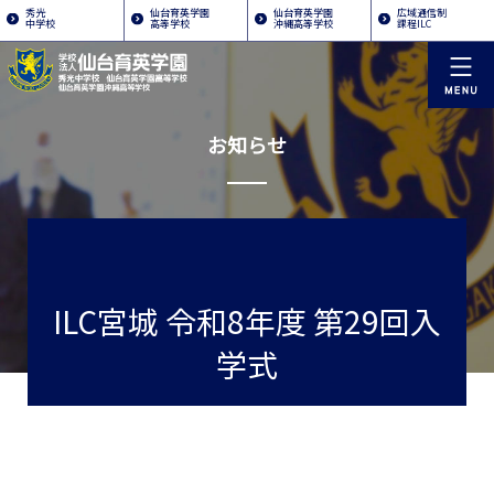
秀光
仙台育英学園
仙台育英学園
広域通信制
中学校
高等学校
沖縄高等学校
課程ILC
お知らせ
ILC宮城 令和8年度 第29回入
学式