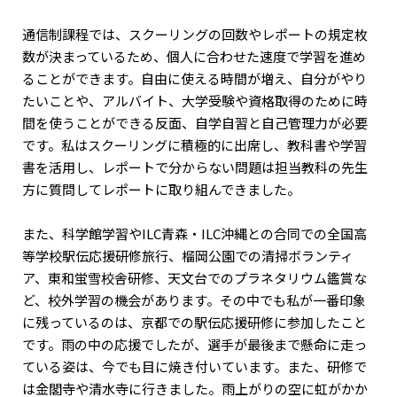
通信制課程では、スクーリングの回数やレポートの規定枚
数が決まっているため、個人に合わせた速度で学習を進め
ることができます。自由に使える時間が増え、自分がやり
たいことや、アルバイト、大学受験や資格取得のために時
間を使うことができる反面、自学自習と自己管理力が必要
です。私はスクーリングに積極的に出席し、教科書や学習
書を活用し、レポートで分からない問題は担当教科の先生
方に質問してレポートに取り組んできました。
また、科学館学習やILC青森・ILC沖縄との合同での全国高
等学校駅伝応援研修旅行、榴岡公園での清掃ボランティ
ア、東和蛍雪校舎研修、天文台でのプラネタリウム鑑賞な
ど、校外学習の機会があります。その中でも私が一番印象
に残っているのは、京都での駅伝応援研修に参加したこと
です。雨の中の応援でしたが、選手が最後まで懸命に走っ
ている姿は、今でも目に焼き付いています。また、研修で
は金閣寺や清水寺に行きました。雨上がりの空に虹がかか