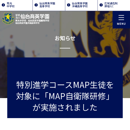
秀光
仙台育英学園
仙台育英学園
広域通信制
中学校
高等学校
沖縄高等学校
課程ILC
お知らせ
特別進学コースMAP生徒を
対象に「MAP自衛隊研修」
が実施されました