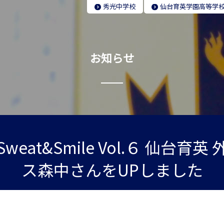
秀光
中学校
仙台育英学園
高等学
お知らせ
eat&Smile Vol.６ 仙台育
ス森中さんをUPしました