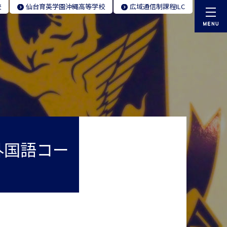
校
仙台育英学園
沖縄高等学校
広域通信制
課程ILC
英 外国語コー