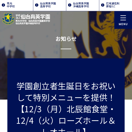
秀光
仙台育英学園
仙台育英学園
広域通信制
中学校
高等学校
沖縄高等学校
課程ILC
お知らせ
学園創立者生誕日をお祝い
して特別メニューを提供！
【12/3（月）北辰館食堂・
12/4（火）ローズホール＆
レオホール】