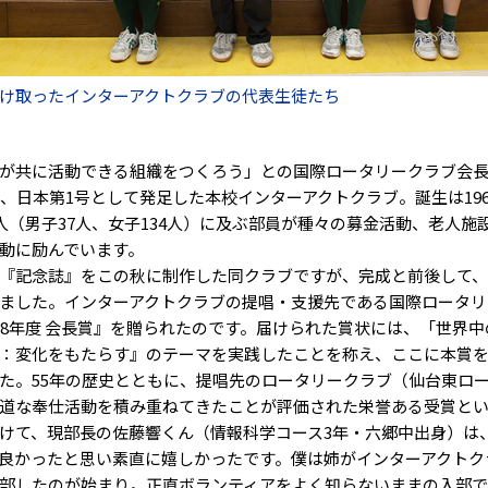
け取ったインターアクトクラブの代表生徒たち
が共に活動できる組織をつくろう」との国際ロータリークラブ会長
て、日本第1号として発足した本校インターアクトクラブ。誕生は196
1人（男子37人、女子134人）に及ぶ部員が種々の募金活動、老人施
動に励んでいます。
『記念誌』をこの秋に制作した同クラブですが、完成と前後して
ました。インターアクトクラブの提唱・支援先である国際ロータリ
7-18年度 会長賞』を贈られたのです。届けられた賞状には、「世界
：変化をもたらす』のテーマを実践したことを称え、ここに本賞
た。55年の歴史とともに、提唱先のロータリークラブ（仙台東ロ
道な奉仕活動を積み重ねてきたことが評価された栄誉ある受賞と
て、現部長の佐藤響くん（情報科学コース3年・六郷中出身）は
良かったと思い素直に嬉しかったです。僕は姉がインターアクトク
部したのが始まり。正直ボランティアをよく知らないままの入部