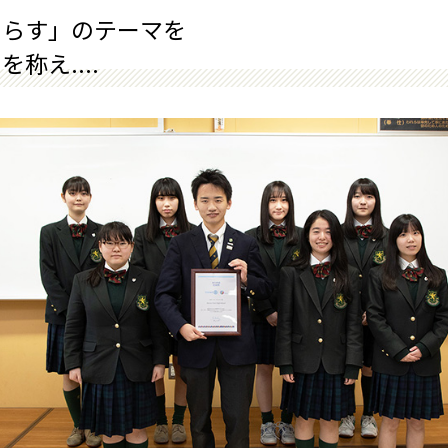
たらす」のテーマを
称え....