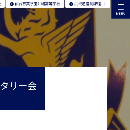
校
仙台育英学園
沖縄高等学校
広域通信制
課程ILC
タリー会