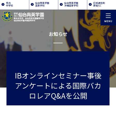
秀光
仙台育英学園
仙台育英学園
広域通信制
中学校
高等学校
沖縄高等学校
課程ILC
お知らせ
IBオンラインセミナー事後
アンケートによる国際バカ
ロレアQ&Aを公開