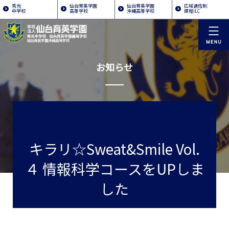
秀光
仙台育英学園
仙台育英学園
広域通信制
中学校
高等学校
沖縄高等学校
課程ILC
お知らせ
キラリ☆Sweat&Smile Vol.
４ 情報科学コースをUPしま
した