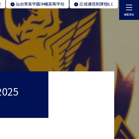
校
仙台育英学園
沖縄高等学校
広域通信制
課程ILC
025