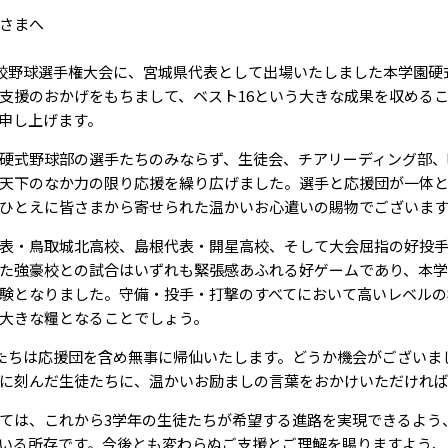
さまへ
学校野球選手権大会に、宮城県代表として出場いたしました本学園硬
支援のおかげをもちまして、ベスト16という大きな成果を収める
申し上げます。
硬式野球部の選手たちのみならず、生徒会、チアリーディング部、
天下のなか力の限り応援を繰り広げました。選手と応援団が一体
ひとえに皆さまから寄せられた温かいお心遣いの賜物でございま
表・鳥取城北高校、島根代表・開星高校、そして大会屈指の好投
た強豪校との試合はいずれも緊張感あふれる好ゲームであり、本
験となりました。守備・投手・打撃のすべてにおいて高いレベルの
大きな糧となることでしょう。
徒たちは応援団を含め無事に帰仙いたします。どうか機会がございま
に刻んだ生徒たちに、温かいお励ましの言葉をおかけいただけれ
ては、これから3学年の生徒たちが希望する進路を実現できるよう
いる所存です。今後とも変わらぬご支援とご理解を賜りますよう、