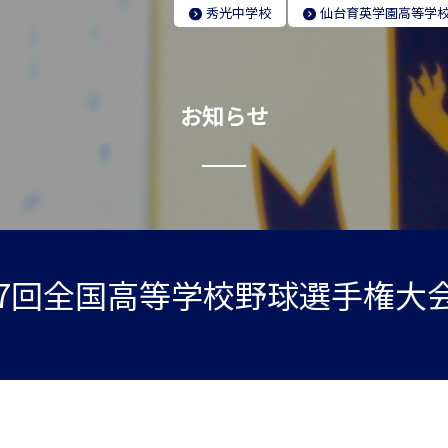
秀光
中学校
仙台育英学園
高等学
お知らせ
07回全国高等学校野球選手権大