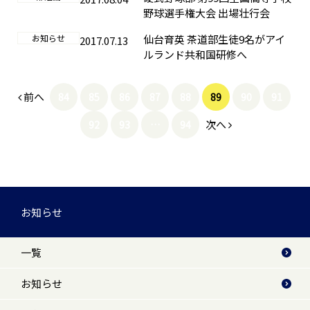
野球選手権大会 出場壮行会
お知らせ
仙台育英 茶道部生徒9名がアイ
2017.07.13
ルランド共和国研修へ
前へ
84
85
86
87
88
89
90
91
次へ
92
93
…
94
お知らせ
一覧
お知らせ