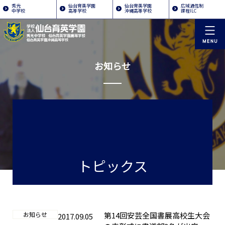
秀光
仙台育英学園
仙台育英学園
広域通信制
中学校
高等学校
沖縄高等学校
課程ILC
お知らせ
トピックス
お知らせ
第14回安芸全国書展高校生大会
2017.09.05