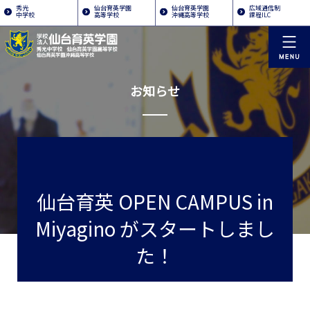
秀光
仙台育英学園
仙台育英学園
広域通信制
中学校
高等学校
沖縄高等学校
課程ILC
お知らせ
仙台育英 OPEN CAMPUS in
Miyagino がスタートしまし
た！