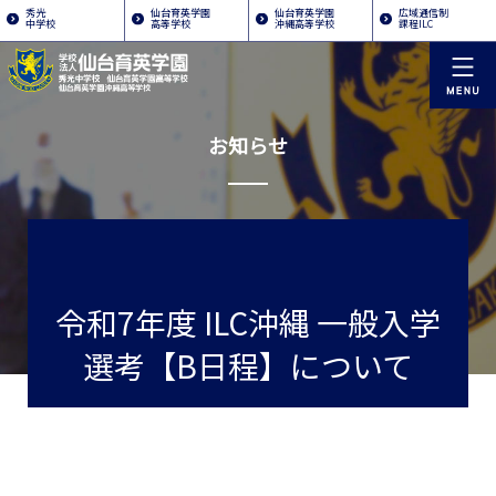
秀光
仙台育英学園
仙台育英学園
広域通信制
中学校
高等学校
沖縄高等学校
課程ILC
お知らせ
令和7年度 ILC沖縄 一般入学
選考【B日程】について