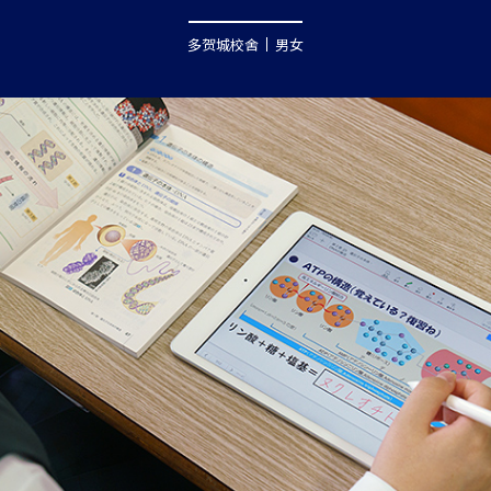
多贺城校舍
男女