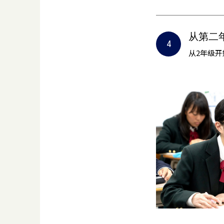
从第二
从2年级