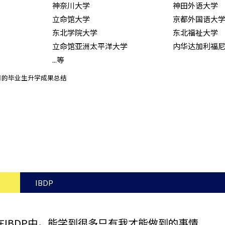
神奈川大学
神田外语大学
立命馆大学
京都外国语大
东北学院大学
东北福祉大学
立命馆亚洲太平洋大学
内华达加利福
...等
3月的毕业生升学成果总结
IBDP
在IBDP中，能学到很多只有我才能做到的事情