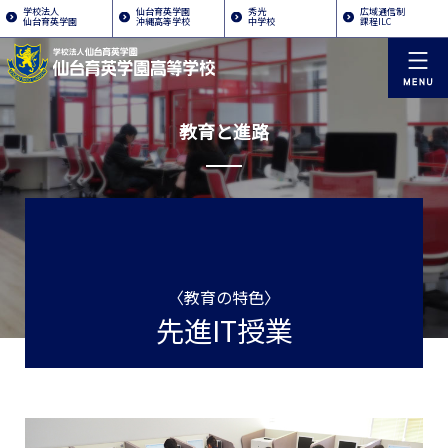
学校法人
仙台育英学園
秀光
広域通信制
仙台育英学園
沖縄高等学校
中学校
課程ILC
教育と進路
〈教育の特色〉
先進IT授業