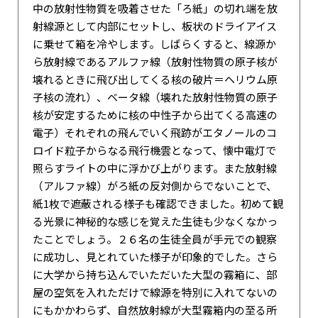
中の放射性物質を吸着させた「ろ紙」の切れ端を放
射線源として内部にセットし、板状のドライアイス
に乗せて箱を冷やします。しばらくすると、線源か
ら放射線であるアルファ線（放射性物質の原子核が
壊れるときに飛び出してくる核の破片＝ヘリウム原
子核の流れ）、ベータ線（壊れた放射性物質の原子
核が安定するために核の中性子から出てくる高速の
電子）それぞれの飛んでいく飛跡がエタノールのコ
ロイド粒子からなる飛行機雲となって、懐中電灯で
照らすライトの中に浮かび上がります。また放射線
（アルファ線）がろ紙の反対側からでないことで、
紙1枚で遮蔽される様子も確認できました。初めて観
る光景に神秘的な感じを覚えた生徒も少なくなかっ
たことでしょう。２６名の生徒全員が手元での観察
に成功し、見とれていた様子が印象的でした。さら
に大学から持ち込んでいただいた大型の霧箱に、部
屋の空気を入れただけで線源を特別に入れてないの
にもかかわらず、自然放射線が大型霧箱内の至る所