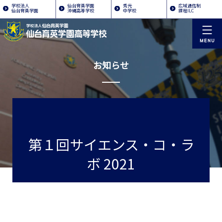
学校法人
仙台育英学園
秀光
広域通信制
仙台育英学園
沖縄高等学校
中学校
課程ILC
お知らせ
第１回サイエンス・コ・ラ
ボ 2021