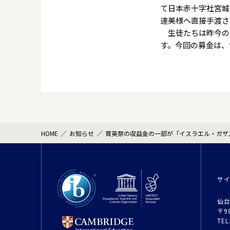
て日本赤十字社宮城
達美様へ直接手渡さ
生徒たちは昨今の
す。今回の募金は、
HOME
お知らせ
育英祭の収益金の一部が「イスラエル・ガザ
サ
仙台
〒9
TEL