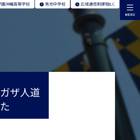
学園
沖縄高等学校
秀光
中学校
広域通信制
課程ILC
ガザ人道
た