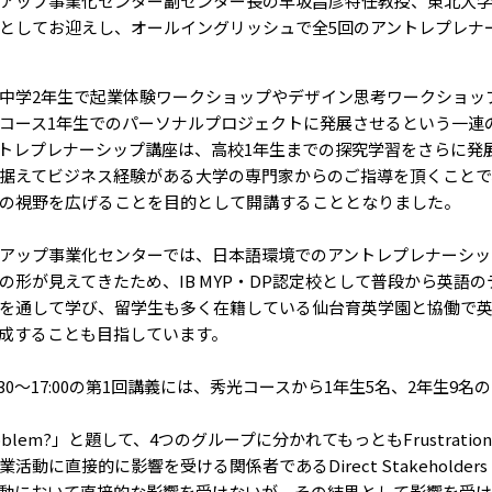
ップ事業化センター副センター長の早坂昌彦特任教授、東北大学Hult
としてお迎えし、オールイングリッシュで全5回のアントレプレナ
中学2年生で起業体験ワークショップやデザイン思考ワークショッ
コース1年生でのパーソナルプロジェクトに発展させるという一連
トレプレナーシップ講座は、高校1年生までの探究学習をさらに発
据えてビジネス経験がある大学の専門家からのご指導を頂くことで
の視野を広げることを目的として開講することとなりました。
アップ事業化センターでは、日本語環境でのアントレプレナーシッ
の形が見えてきたため、IB MYP・DP認定校として普段から英語
を通して学び、留学生も多く在籍している仙台育英学園と協働で
成することも目指しています。
:30～17:00の第1回講義には、秀光コースから1年生5名、2年生9名
e problem?」と題して、4つのグループに分かれてもっともFrustrat
活動に直接的に影響を受ける関係者であるDirect Stakeholde
動において直接的な影響を受けないが、その結果として影響を受