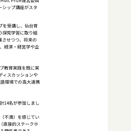
 Prize運営委員
ーシップ講座がスタ
プを受講し、仙台育
の探究学習に取り組
展させつつ、将来の
、経済・経営学や企
プ教育実践を既に実
のディスカッションや
英語環境での高大連携
の計14名が参加しまし
ion（不満）を感じてい
rs（直接的ステークホ
ける関係者である