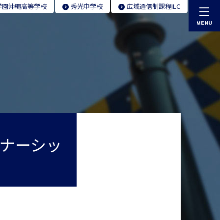
学園
沖縄高等学校
秀光
中学校
広域通信制
課程ILC
ナーシッ