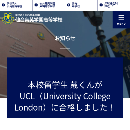
学校法人
仙台育英学園
秀光
広域通信制
仙台育英学園
沖縄高等学校
中学校
課程ILC
お知らせ
本校留学生 戴くんが
UCL（University College
London）に合格しました！