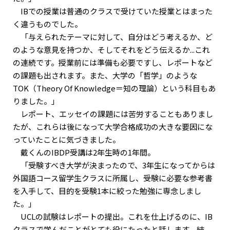
IBでの授業は普通のクラスで受けていた授業とはまった
く違うものでした。
「与えられたテーマに対して、自分はどう考えるか、ど
のような意見を持つか、そしてそれをどう伝えるか...これ
の連続です。授業前には準備も必要ですし、レポートなど
の課題も出されます。また、大学の「哲学」のような
TOK（Theory Of Knowledge＝知の理論）という科目もあ
りました。」
レポート、エッセイの課題には苦労することもありまし
たが、これらは後になって大学合格成功の大きな要因にな
っていたことに気づきました。
戴くんのIBDP受講は2年生時の1年間。
「受験すべき大学が決まったので、3年生になってからは
外国語コース留学生クラスに所属し、受験に必要な参考書
を入手して、目的を受験1本に絞った勉強に専念しまし
た。」
UCLの試験はレポートの提出。これを仕上げるのに、IB
クラスで学んだことがとても役にたったと話します。結