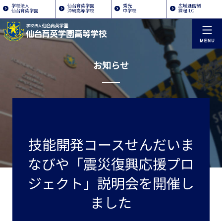
学校法人
仙台育英学園
秀光
広域通信制
仙台育英学園
沖縄高等学校
中学校
課程ILC
お知らせ
技能開発コースせんだいま
なびや「震災復興応援プロ
ジェクト」説明会を開催し
ました