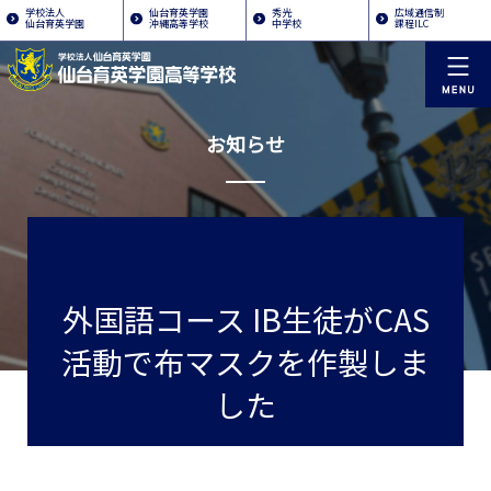
学校法人
仙台育英学園
秀光
広域通信制
仙台育英学園
沖縄高等学校
中学校
課程ILC
お知らせ
外国語コース IB生徒がCAS
活動で布マスクを作製しま
した