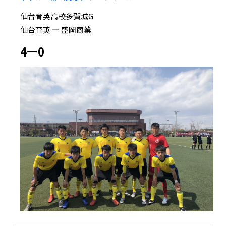
仙台育英高校多賀城G
仙台育英 ー 盛岡商業
4ー0