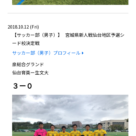
2018.10.12 (Fri)
サッカー部（男子）
宮城県新人戦仙台地区予選シ
ード校決定戦
サッカー部（男子）プロフィール
泉総合グランド
仙台育英ー生文大
３ー０