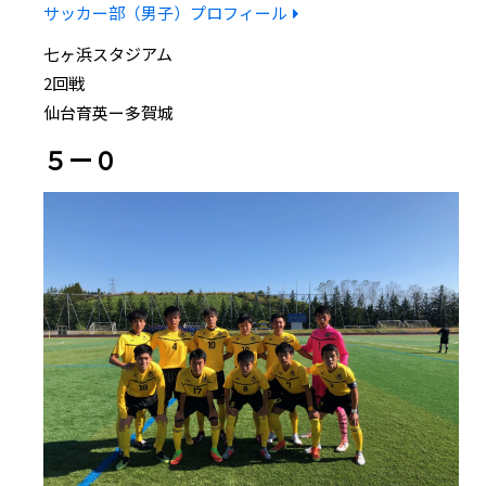
サッカー部（男子）プロフィール
七ヶ浜スタジアム
2回戦
仙台育英ー多賀城
５ー０