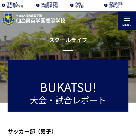
学校法人
仙台育英学園
秀光
広域通信制
仙台育英学園
沖縄高等学校
中学校
課程ILC
スクールライフ
BUKATSU!
大会・試合レポート
サッカー部（男子）