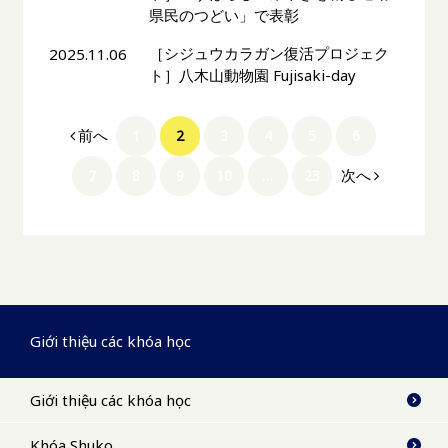
県民のつどい」で表彰
［シジュウカラガン復活プロジェク
2025.11.06
ト］八木山動物園 Fujisaki-day
前へ
1
2
3
4
5
6
次へ
7
8
9
10
…
23
Giới thiệu các khóa học
Giới thiệu các khóa học
Khóa Shuko