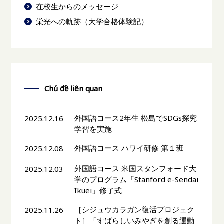
在校生からのメッセージ
栄光への軌跡（大学合格体験記）
Chủ đề liên quan
外国語コース2年生 松島でSDGs探究
2025.12.16
学習を実施
外国語コース ハワイ研修 第１班
2025.12.08
外国語コース 米国スタンフォード大
2025.12.03
学のプログラム「Stanford e-Sendai
Ikuei」修了式
［シジュウカラガン復活プロジェク
2025.11.26
ト］「すばらしいみやぎを創る運動