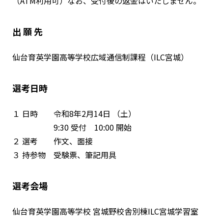
（ATM利用可）なお、受付後の返金はいたしません。
出 願 先
仙台育英学園高等学校広域通信制課程（ILC宮城）
選考日時
１ 日時 令和8年2月14日 （土）
9:30 受付 10:00 開始
２ 選考 作文、面接
３ 持参物 受験票、筆記用具
選考会場
仙台育英学園高等学校 宮城野校舎別棟ILC宮城学習室