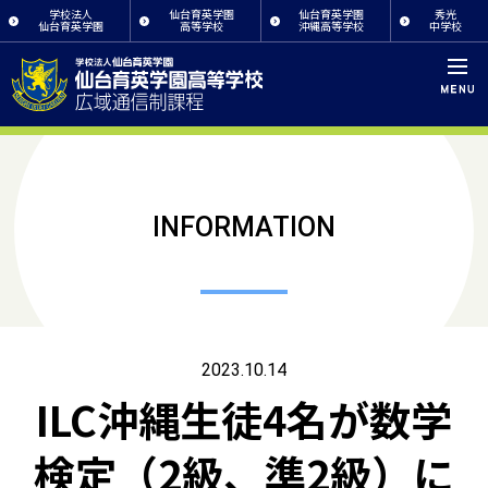
学校法人
仙台育英学園
仙台育英学園
秀光
仙台育英学園
高等学校
沖縄高等学校
中学校
INFORMATION
2023.10.14
ILC沖縄生徒4名が数学
検定（2級、準2級）に