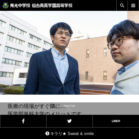
医療の現場がすぐ隣に…
医学部単科大学のメリットです
兄の凱さんは、いま、研修医としての日々の折り返し点を過ぎた
キラリ★ Sweat & smile
ところ。来年3月までの研修医期間が終わったら、腎臓内科の分野に