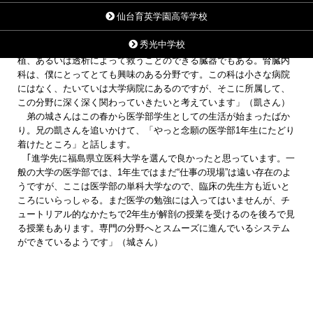
進もうと考えている。腎臓内科は西日本には比較的多くあるが、東
仙台育英学園高等学校
北では少ないのだという。
｢腎臓は全身に影響を与える臓器ですが、かなり特殊な臓器でもあ
秀光中学校
ります。腎臓がダメになると移植か透析しかない。逆に言えば移
植、あるいは透析によって救うことのできる臓器でもある。腎臓内
科は、僕にとってとても興味のある分野です。この科は小さな病院
にはなく、たいていは大学病院にあるのですが、そこに所属して、
この分野に深く深く関わっていきたいと考えています」（凱さん）
弟の城さんはこの春から医学部学生としての生活が始まったばか
り。兄の凱さんを追いかけて、「やっと念願の医学部1年生にたどり
着けたところ」と話します。
｢進学先に福島県立医科大学を選んで良かったと思っています。一
般の大学の医学部では、1年生ではまだ“仕事の現場”は遠い存在のよ
うですが、ここは医学部の単科大学なので、臨床の先生方も近いと
ころにいらっしゃる。まだ医学の勉強には入ってはいませんが、チ
ュートリアル的なかたちで2年生が解剖の授業を受けるのを後ろで見
る授業もあります。専門の分野へとスムーズに進んでいるシステム
ができているようです」（城さん）