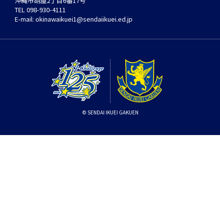
沖縄市胡屋2丁目6番17号
TEL
098-930-4111
E-mail:
okinawaikuei1@sendaiikuei.ed.jp
© SENDAI IKUEI GAKUEN