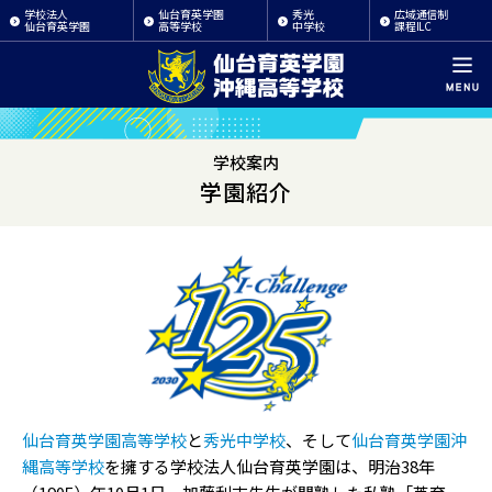
学校法人
仙台育英学園
秀光
広域通信制
仙台育英学園
高等学校
中学校
課程ILC
学校案内
学園紹介
仙台育英学園高等学校
と
秀光中学校
、そして
仙台育英学園沖
縄高等学校
を擁する学校法人仙台育英学園は、明治38年