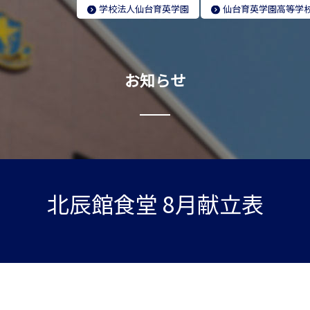
学校法人
仙台育英学園
仙台育英学園
高等学
お知らせ
北辰館食堂 8月献立表