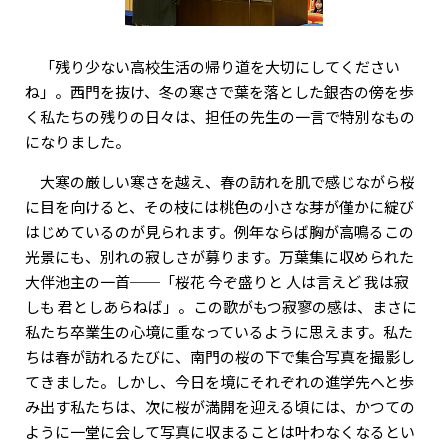
「残り少ない高校生活の帰り道を大切にしてください
ね」。西門を抜け、冬の寒さで葉を落とした銀杏の傍を歩
く私たちの残りの日々は、担任の先生の一言で特別なもの
になりました。
大寒の厳しい寒さを越え、春の訪れを肌で感じながら桜
に目を向けると、その枝には桃色の小さな芽が僅かに綻び
はじめているのが見られます。例年ならば胸が高鳴るこの
光景にも、別れの寂しさが募ります。万葉集に収められた
大伴池主の一首──「桜花 今ぞ盛りと 人は言えど 我は寂
しも 君としあらねば」。この歌がもつ寂寥の感は、まさに
私たち卒業生の心境に重なっているように思えます。私た
ちは春が訪れるたびに、南門の桜の下で集合写真を撮影し
てきました。しかし、今日を境にそれぞれの進学先へと歩
み出す私たちは、次に桜が満開を迎える頃には、かつての
ように一堂に会して写真に収まることは叶わなくなるとい