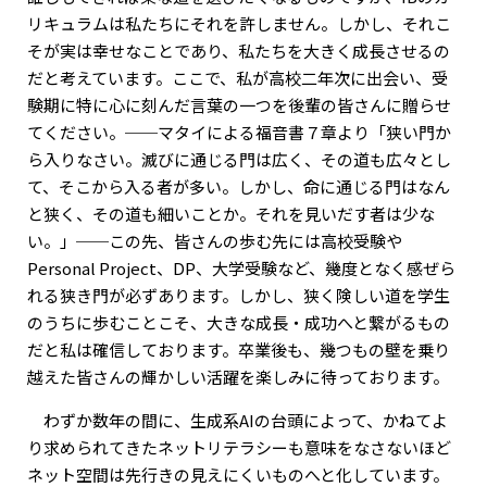
リキュラムは私たちにそれを許しません。しかし、それこ
そが実は幸せなことであり、私たちを大きく成長させるの
だと考えています。ここで、私が高校二年次に出会い、受
験期に特に心に刻んだ言葉の一つを後輩の皆さんに贈らせ
てください。──マタイによる福音書７章より「狭い門か
ら入りなさい。滅びに通じる門は広く、その道も広々とし
て、そこから入る者が多い。しかし、命に通じる門はなん
と狭く、その道も細いことか。それを見いだす者は少な
い。」──この先、皆さんの歩む先には高校受験や
Personal Project、DP、大学受験など、幾度となく感ぜら
れる狭き門が必ずあります。しかし、狭く険しい道を学生
のうちに歩むことこそ、大きな成長・成功へと繋がるもの
だと私は確信しております。卒業後も、幾つもの壁を乗り
越えた皆さんの輝かしい活躍を楽しみに待っております。
わずか数年の間に、生成系AIの台頭によって、かねてよ
り求められてきたネットリテラシーも意味をなさないほど
ネット空間は先行きの見えにくいものへと化しています。