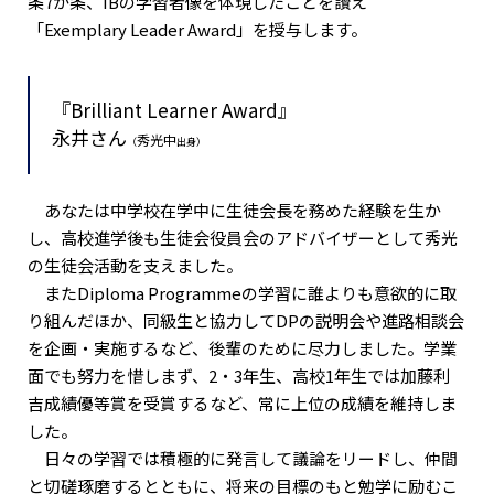
条7か条、IBの学習者像を体現したことを讃え
「Exemplary Leader Award」を授与します。
『Brilliant Learner Award』
永井さん
秀光中
（
出身）
あなたは中学校在学中に生徒会長を務めた経験を生か
し、高校進学後も生徒会役員会のアドバイザーとして秀光
の生徒会活動を支えました。
またDiploma Programmeの学習に誰よりも意欲的に取
り組んだほか、同級生と協力してDPの説明会や進路相談会
を企画・実施するなど、後輩のために尽力しました。学業
面でも努力を惜しまず、2・3年生、高校1年生では加藤利
吉成績優等賞を受賞するなど、常に上位の成績を維持しま
した。
日々の学習では積極的に発言して議論をリードし、仲間
と切磋琢磨するとともに、将来の目標のもと勉学に励むこ