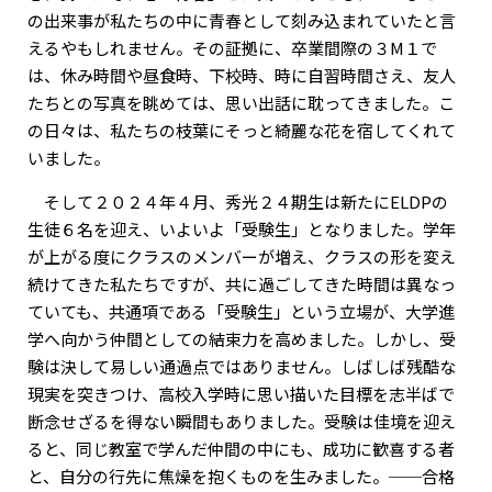
の出来事が私たちの中に青春として刻み込まれていたと言
えるやもしれません。その証拠に、卒業間際の３M１で
は、休み時間や昼食時、下校時、時に自習時間さえ、友人
たちとの写真を眺めては、思い出話に耽ってきました。こ
の日々は、私たちの枝葉にそっと綺麗な花を宿してくれて
いました。
そして２０２４年４月、秀光２４期生は新たにELDPの
生徒６名を迎え、いよいよ「受験生」となりました。学年
が上がる度にクラスのメンバーが増え、クラスの形を変え
続けてきた私たちですが、共に過ごしてきた時間は異なっ
ていても、共通項である「受験生」という立場が、大学進
学へ向かう仲間としての結束力を高めました。しかし、受
験は決して易しい通過点ではありません。しばしば残酷な
現実を突きつけ、高校入学時に思い描いた目標を志半ばで
断念せざるを得ない瞬間もありました。受験は佳境を迎え
ると、同じ教室で学んだ仲間の中にも、成功に歓喜する者
と、自分の行先に焦燥を抱くものを生みました。──合格