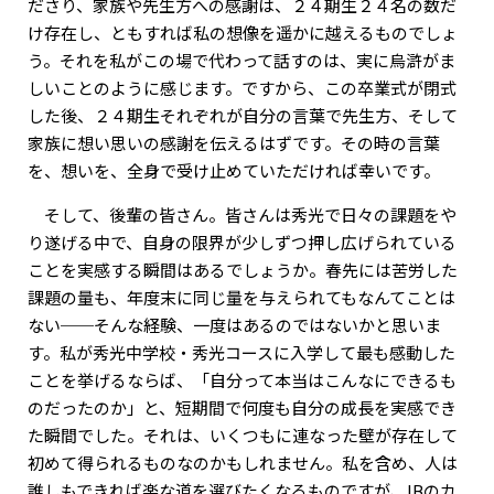
ださり、家族や先生方への感謝は、２４期生２４名の数だ
け存在し、ともすれば私の想像を遥かに越えるものでしょ
う。それを私がこの場で代わって話すのは、実に烏滸がま
しいことのように感じます。ですから、この卒業式が閉式
した後、２４期生それぞれが自分の言葉で先生方、そして
家族に想い思いの感謝を伝えるはずです。その時の言葉
を、想いを、全身で受け止めていただければ幸いです。
そして、後輩の皆さん。皆さんは秀光で日々の課題をや
り遂げる中で、自身の限界が少しずつ押し広げられている
ことを実感する瞬間はあるでしょうか。春先には苦労した
課題の量も、年度末に同じ量を与えられてもなんてことは
ない──そんな経験、一度はあるのではないかと思いま
す。私が秀光中学校・秀光コースに入学して最も感動した
ことを挙げるならば、「自分って本当はこんなにできるも
のだったのか」と、短期間で何度も自分の成長を実感でき
た瞬間でした。それは、いくつもに連なった壁が存在して
初めて得られるものなのかもしれません。私を含め、人は
誰しもできれば楽な道を選びたくなるものですが、IBのカ