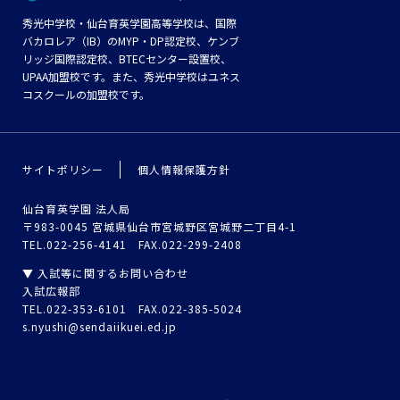
秀光中学校・仙台育英学園高等学校は、国際
バカロレア（IB）のMYP・DP認定校、ケンブ
リッジ国際認定校、BTECセンター設置校、
UPAA加盟校です。また、秀光中学校はユネス
コスクールの加盟校です。
サイトポリシー
個人情報保護方針
仙台育英学園 法人局
〒983-0045 宮城県仙台市宮城野区宮城野二丁目4-1
TEL.022-256-4141 FAX.022-299-2408
▼ 入試等に関するお問い合わせ
入試広報部
TEL.022-353-6101 FAX.022-385-5024
s.nyushi@sendaiikuei.ed.jp