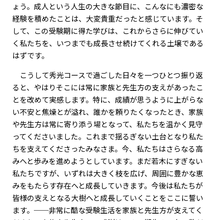
ょう。成人という人生の大きな節目に、こんなにも濃密な
経験を積めたことは、大変貴重だったと感じています。そ
して、この受験期に得た学びは、これからさらに伸びてい
く私たちを、いつまでも成長させ続けてくれる土壌である
はずです。
こうして秀光コースで過ごした日々を一つひとつ振り返
ると、やはりそこには常に家族と先生方の支えがあったこ
とを改めて実感します。特に、成績が思うように上がらな
い不安と焦燥とが溢れ、誰かを頼りたくなったとき、家族
や先生方は常に寄り添う場となって、私たちを温かく見守
ってくださいました。これまで揺るぎない土台となり私た
ちを支えてくださったみなさま。今、私たちはさらなる高
みへと歩みを進めようとしています。まだ若木にすぎない
私たちですが、いずれは大きく枝を広げ、周囲に豊かな恵
みをもたらす存在へと成長していきます。今後は私たちが
皆様の支えとなる大樹へと成長していくことをここに誓い
ます。──非常に酷な受験生活を家族と先生方が支えてく