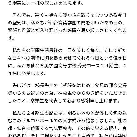
う現実に、一抹の寂しさを覚えます。
それでも、寒くも徐々に暖かさを取り戻しつつある今日
の空気は、私たちが仙台育英学園の門を叩いたあの日の、
緊張と希望とが入り混じった感情を思い起こさせてくれま
す。
私たちの学園生活最後の一日を美しく飾り、そして新た
な日々への期待に胸を膨らませてくれる今日という佳き日
に、私たち仙台育英学園高等学校 秀光コース２４期生、２
４名は卒業します。
先ほどは、校長先生のご式辞をはじめ、父母教師会会長
様からのお祝いの言葉、在校生のからの送辞をいただきま
したこと、卒業生を代表して心より感謝申し上げます。
私たち２４期生の歴史は、明るい木の色が優しく包み込
むこのゼルコバホールでの入学式から始まりました。杜の
都・仙台に位置する宮城野校舎、その傍に聳える銀杏、春
を彩る桜、そして欅を思わせるこの場所で、私たちは学園