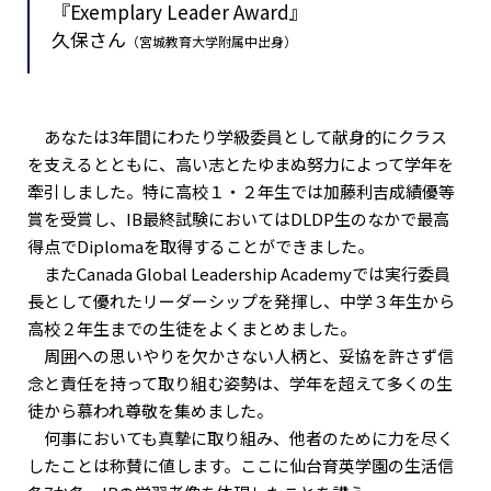
『Exemplary Leader Award』
久保さん
（宮城教育大学附属中出身）
あなたは3年間にわたり学級委員として献身的にクラス
を支えるとともに、高い志とたゆまぬ努力によって学年を
牽引しました。特に高校１・２年生では加藤利吉成績優等
賞を受賞し、IB最終試験においてはDLDP生のなかで最高
得点でDiplomaを取得することができました。
またCanada Global Leadership Academyでは実行委員
長として優れたリーダーシップを発揮し、中学３年生から
高校２年生までの生徒をよくまとめました。
周囲への思いやりを欠かさない人柄と、妥協を許さず信
念と責任を持って取り組む姿勢は、学年を超えて多くの生
徒から慕われ尊敬を集めました。
何事においても真摯に取り組み、他者のために力を尽く
したことは称賛に値します。ここに仙台育英学園の生活信