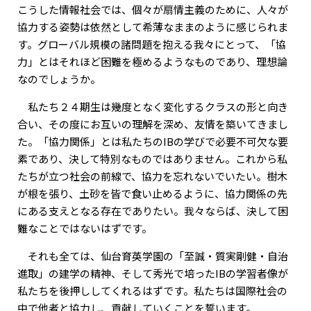
こうした情報社会では、個々が扇情主義のために、人々が
協力する姿勢は依然として希薄なままのように感じられま
す。グローバル規模の諸問題を抱える我々にとって、「協
力」とはそれほど困難を極めるようなものであり、理想論
なのでしょうか。
私たち２４期生は幾度となく変化するクラスの形と向き
合い、その度にお互いの理解を深め、友情を築いてきまし
た。「協力関係」とは私たちのIBの学びで必要不可欠な要
素であり、決して特別なものではありません。これから私
たちが立つ社会の前線で、協力を忘れないでいたい。樹木
が根を張り、土砂を皆で食い止めるように、協力関係の先
にある支えとなる存在でありたい。我々ならば、決して困
難なことではないはずです。
それも全ては、仙台育英学園の「至誠・質実剛健・自治
進取」の建学の精神、そして秀光で培ったIBの学習者像が
私たちを後押ししてくれるはずです。私たちは国際社会の
中で他者と協力し、貢献していくことを誓います。