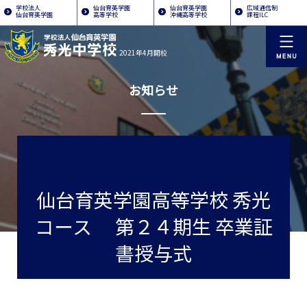
学校法人
仙台育英学園
仙台育英学園
広域通信制
仙台育英学園
高等学校
沖縄高等学校
課程ILC
2021年4月開校
お知らせ
仙台育英学園高等学校 秀光
コース 第２４期生 卒業証
書授与式