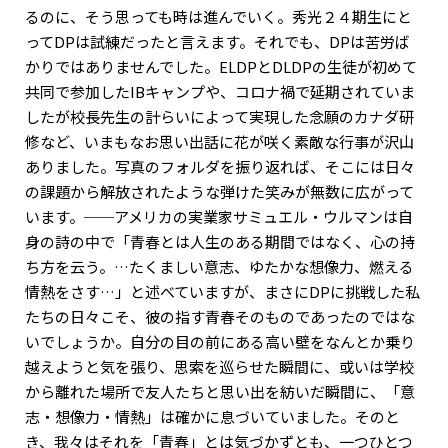
るのに、そう思っても時は進んでいく。秀光２４期生にと
ってDPは試練だったと言えます。それでも、DPは苦労ば
かりではありませんでした。ELDPとDLDPの生徒が初めて
共同で参加したIBキャンプや、コロナ禍で延期されていま
したが校長先生の計らいによって実現した念願のカナダ研
修など、いまもなお思い出話に花が咲く素敵な行事が沢山
ありました。写真のフォルダを振り返れば、そこには日々
の課題から解放されたような弾けた笑みが無数に広がって
います。──アメリカの実業家サミュエル・ウルマンは自
身の詩の中で「青春とは人生のある期間ではなく、心の持
ち方を云う。…たくましい意志、ゆたかな想像力、燃える
情熱をさす…」と述べていますが、まさにDPに挑戦した私
たちの日々こそ、彼の指す青春そのものであったのではな
いでしょうか。自分の目の前にある高い壁をなんとか乗り
越えようと気を張り、思索を巡らせた瞬間に、或いは学校
から離れた場所で友人たちと思い出を紡いだ瞬間に、「意
志・想像力・情熱」は確かに息づいていました。そのと
き、我々はそれを「青春」とは気づかずとも、一つひとつ