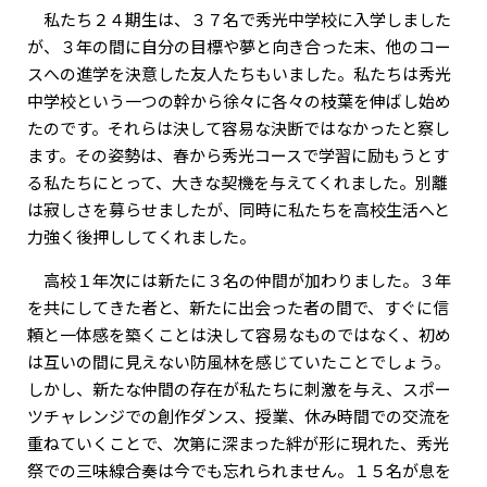
私たち２４期生は、３７名で秀光中学校に入学しました
が、３年の間に自分の目標や夢と向き合った末、他のコー
スへの進学を決意した友人たちもいました。私たちは秀光
中学校という一つの幹から徐々に各々の枝葉を伸ばし始め
たのです。それらは決して容易な決断ではなかったと察し
ます。その姿勢は、春から秀光コースで学習に励もうとす
る私たちにとって、大きな契機を与えてくれました。別離
は寂しさを募らせましたが、同時に私たちを高校生活へと
力強く後押ししてくれました。
高校１年次には新たに３名の仲間が加わりました。３年
を共にしてきた者と、新たに出会った者の間で、すぐに信
頼と一体感を築くことは決して容易なものではなく、初め
は互いの間に見えない防風林を感じていたことでしょう。
しかし、新たな仲間の存在が私たちに刺激を与え、スポー
ツチャレンジでの創作ダンス、授業、休み時間での交流を
重ねていくことで、次第に深まった絆が形に現れた、秀光
祭での三味線合奏は今でも忘れられません。１５名が息を