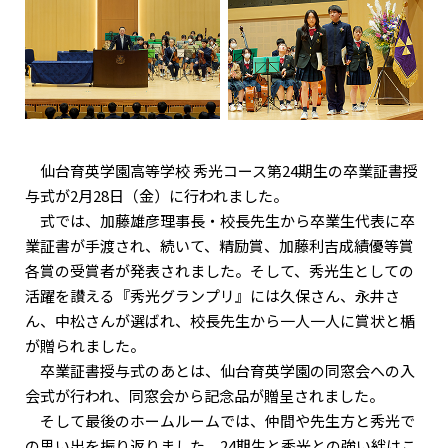
仙台育英学園高等学校 秀光コース第24期生の卒業証書授
与式が2月28日（金）に行われました。
式では、加藤雄彦理事長・校長先生から卒業生代表に卒
業証書が手渡され、続いて、精励賞、加藤利吉成績優等賞
各賞の受賞者が発表されました。そして、秀光生としての
活躍を讃える『秀光グランプリ』には久保さん、永井さ
ん、中松さんが選ばれ、校長先生から一人一人に賞状と楯
が贈られました。
卒業証書授与式のあとは、仙台育英学園の同窓会への入
会式が行われ、同窓会から記念品が贈呈されました。
そして最後のホームルームでは、仲間や先生方と秀光で
の思い出を振り返りました。24期生と秀光との強い絆はこ