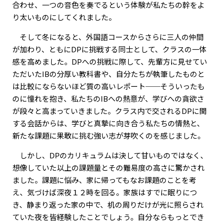
合わせ、一つの音色を奏でるという体験が私たちの幹をよ
り太いものにしてくれました。
そして冬になると、外国語コースからさらに三人の仲間
が加わり、ともにDPに挑戦する同士として、クラスの一体
感を高めました。DPへの挑戦に際して、先輩方に見せてい
ただいたIBの分厚い教科書や、自分たちが執筆したものと
は比較にならないほど質の高いレポート──そういったも
のに憧れを抱き、私たちのIBへの熱意が、学びへの貪欲さ
が段々と高まっていきました。クラス内で交されるDPに関
する会話からは、学びと真摯に向き合う私たちの情熱と、
新たな課題に果敢に挑む強い志が芽吹くのを感じました。
しかし、DPのカリキュラムは決して甘いものではなく、
想像していた以上の課題量とその難易度の高さに驚かされ
ました。課題に悩み、家に帰ってもなお課題のことを考
え、気づけば深夜１２時を回る。家族はすでに眠りにつ
き、静まり返った家の中で、机の周りだけが光に照らされ
ていた夜を皆経験したことでしょう。自分ならもっとでき