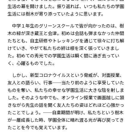
生活の幕を開けました。振り返れば、いつも私たちの学園
生活には樹木が寄り添っていたように思います。
中学１年生のグリーンスクールで皆が向かったのは、樹
木の緑が深き蔵王と会津。初めは会話も弾まなかった仲間
たちとも、自主研修やトレッキングを通じて徐々に打ち解
けていき、やがて私たちの絆は根を深く張っていきまし
た。初めての秀光での学園生活は瞬く間に過ぎ去ってい
く、心躍るものでした。
しかし、新型コロナウイルスという脅威が、対面授業、
友人との語らい、行事──当たり前のように享受していた
ものを奪い、私たちの幸せな学園生活に大きな陰を射しま
した。そのような中でも、オンライン授業で画面越しに頷
きながら先生の話を聞く友人たちの姿はどれほど心強かっ
たことでしょう。──自粛期間が明け、私たちという樹木
が一層成長した時、学園全体に晴れ渡る光が再び戻ってき
たことを今でも覚えています。