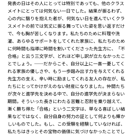
発表の日はその人にとっては特別であっても、他のクラス
メイトにとっては何気ない一日でした。結果が振るわず、
心の内に翳りを抱えた者が、何気ない日を進んでいくクラ
スメイトの前では気丈に振る舞っていた姿を思い返すだけ
で、今も胸が苦しくなります。私たちのために料理や洗
濯、あらゆるサポートをしてくれた家族に、私たちのため
に何時間も指導に時間を割いてくださった先生方に、「不
合格」と云う三文字が、どれほど申し訳が立たなかったこ
とでしょう。──だからこそ、自分以上に一喜一憂してく
れる家族の優しさや、もう一歩踏み出す力を与えてくれる
先生方の支え、辛い時に励ましてくれる友人の存在が、私
たちにとってかけがえのない財産になりました。仲間たち
が次々と進学先を決める中で、自分の進学先が決まらない
期間。そういった長きにわたる苦難と忍耐を乗り越えて、
漸く勝ち得た「合格」という二文字は、単なる喜ばしい結
果などではなく、自分自身の努力の証として何よりも輝か
しいものでした。もし、この受験を経験していなければ、
私たちはきっとその宝物の価値に気づけなかったことでし