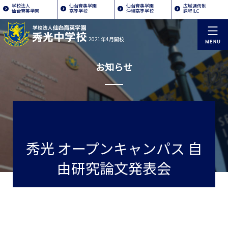
学校法人
仙台育英学園
仙台育英学園
広域通信制
仙台育英学園
高等学校
沖縄高等学校
課程ILC
2021年4月開校
お知らせ
秀光 オープンキャンパス 自
由研究論文発表会