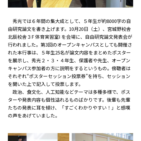
秀光では６年間の集大成として、５年生が約8000字の自
由研究論文を書き上げます。10月20日（土）、宮城野校舎
北辰校舎３F 体育実習室I を会場に、自由研究論文発表会が
行われました。第3回のオープンキャンパスとしても開催さ
れた本行事は、５年生25名が論文内容をまとめたポスター
を展示し、秀光２・３・４年生、保護者や先生、オープン
キャンパス参加者の方に説明をするというもの。傍聴者は
それぞれ“ポスターセッション投票券”を持ち、セッション
を聞いた上で記入して投票します。
政治、食文化、人工知能などテーマは多種多様で、ポス
ターや発表内容も個性溢れるものばかりです。後輩も先輩
たちの発表に耳を傾け、「すごくわかりやすい！」と感嘆
の声をあげていました。