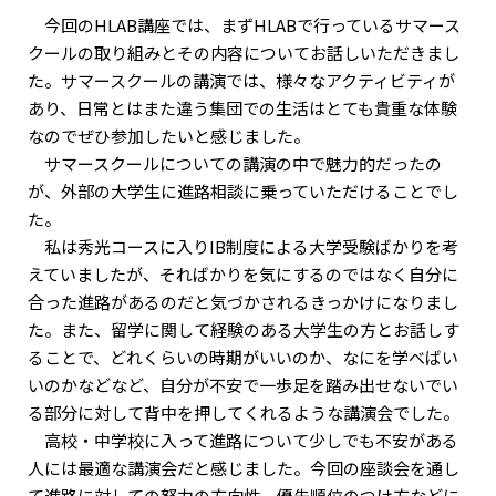
今回のHLAB講座では、まずHLABで行っているサマース
クールの取り組みとその内容についてお話しいただきまし
た。サマースクールの講演では、様々なアクティビティが
あり、日常とはまた違う集団での生活はとても貴重な体験
なのでぜひ参加したいと感じました。
サマースクールについての講演の中で魅力的だったの
が、外部の大学生に進路相談に乗っていただけることでし
た。
私は秀光コースに入りIB制度による大学受験ばかりを考
えていましたが、そればかりを気にするのではなく自分に
合った進路があるのだと気づかされるきっかけになりまし
た。また、留学に関して経験のある大学生の方とお話しす
ることで、どれくらいの時期がいいのか、なにを学べばい
いのかなどなど、自分が不安で一歩足を踏み出せないでい
る部分に対して背中を押してくれるような講演会でした。
高校・中学校に入って進路について少しでも不安がある
人には最適な講演会だと感じました。今回の座談会を通し
て進路に対しての努力の方向性、優先順位のつけ方などに