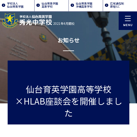
学校法人
仙台育英学園
仙台育英学園
広域通信制
仙台育英学園
高等学校
沖縄高等学校
課程ILC
2021年4月開校
お知らせ
仙台育英学園高等学校
×HLAB座談会を開催しまし
た