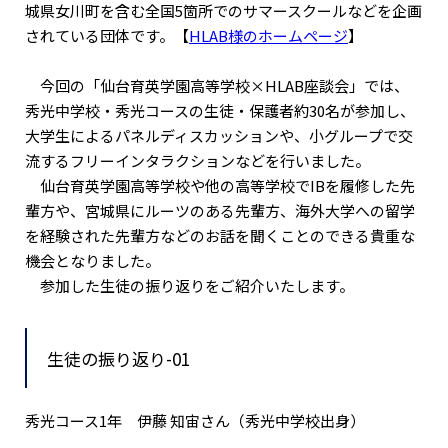
城県女川町を含む全国5箇所でのサマースクールなどを企画
されている団体です。【
HLAB様のホームページ
】
今回の「仙台育英学園高等学校×HLAB座談会」では、
秀光中学校・秀光コースの生徒・保護者約30名が参加し、
大学生によるパネルディスカッションや、小グループで交
流するフリーインタラクションなどを行いました。
仙台育英学園高等学校や他の高等学校でIBを履修した先
輩方や、宮城県にルーツのある先輩方、海外大学への留学
を経験された先輩方などのお話を聞くことのできる貴重な
機会となりました。
参加した生徒の振り返りをご紹介いたします。
生徒の振り返り-01
秀光コース1年 伊藤 知宙さん（秀光中学校出身）