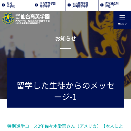
秀光
仙台育英学園
仙台育英学園
広域通信制
中学校
高等学校
沖縄高等学校
課程ILC
お知らせ
留学した生徒からのメッセ
ージ-1
特別進学コース2年佐々木愛栞さん（アメリカ）【本人によ