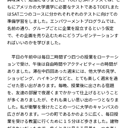
もにアメリカの大学進学に必要なテストであるTOEFLまた
はSAT二つのコースに分かれそれぞれのテストに向けての
準備学習をしました。エンパワーメントプログラムでは、
名前の通り、グループごとに企業を設立するという仮定
で、その企画を売り込むためにどうプレゼンテーションす
ればいいのかを学びました。
平日の午前中は毎日二時間ずつ四つの授業をローテーシ
ョンで受け、午後は自由時間やアクティビティーの時間が
ありました。滞在中四回あった週末には、他大学の見学、
ショッピング、ハイキングなどと、とても楽しく週末を過
ごせた思い出があります。毎晩、授業後に出される宿題
を、友達の部屋で夜遅くまでかかって仕上げるということ
が多くありましたが、それも楽しい思い出の一つとなりま
した。私が衝撃を受けたことの一つに大学のキャンパスの
広さがあります。一つの町であるかのように広く、毎日授
業を受ける教室に行くために１５分ほど歩きました。建物