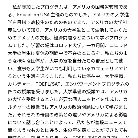
私が参加したプログラムは、アメリカの国務省管轄であ
る、Education USA 主催のものでした。アメリカの大学進
学を目指す高校生のためのものであり、アメリカの大学制
度について知り、アメリカの大学生として生活していくた
めのアメリカの文化、経済問題などについて学ぶプログラ
ムでした。学習の場はコロラド大学。一カ月間、コロラド
大学の学生は夏休み期間中で不在のところを、私たちのよ
うな様々な団体が、大学の寮を自分たちの部屋として使
い、食事も大学生がいつも利用しているカフェテリアでと
るという生活を送りました。私たちは滞在中、大学準備、
カルチャー、TOEFL/SAT、エンパワーメントプログラムの
四つの授業を受けました。大学準備の授業では、アメリカ
の大学を受験するときに必要な個人エッセイを作成し、カ
ルチャーの授業ではアメリカの政治問題について学びまし
た。それぞれの母国の政策との違いやアメリカによる影響
について話し合うことによって、私たちが普段ニュースで
聞くようなものとは違う、生の声を聴くことができとても
興味深く、勉強になりました。TOEFL/SATクラスでは、と