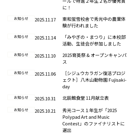
ールで特進２年生２名が優秀賞
に！
お知らせ
東和蛍雪校舎で秀光中の農業体
2025.11.17
験が行われました
お知らせ
「みやぎの・まつり」に本校部
2025.11.14
活動、生徒会が参加しました
お知らせ
2025育英祭 & オープンキャンパ
2025.11.10
ス
お知らせ
［シジュウカラガン復活プロジ
2025.11.06
ェクト］八木山動物園 Fujisaki-
day
お知らせ
北辰館食堂 11月献立表
2025.10.31
お知らせ
秀光コース１年生が「2025
2025.10.21
Polypad Art and Music
Contest」のファイナリストに
選出