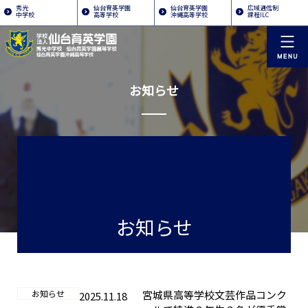
秀光
仙台育英学園
仙台育英学園
広域通信制
中学校
高等学校
沖縄高等学校
課程ILC
お知らせ
お知らせ
お知らせ
宮城県高等学校文芸作品コンク
2025.11.18