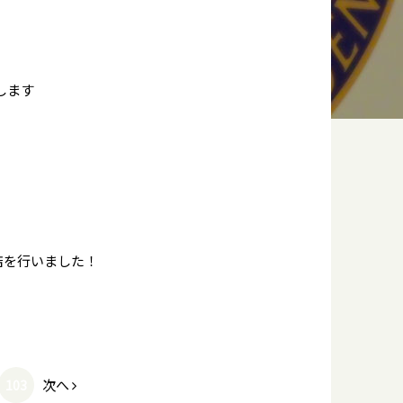
します
店を行いました！
次へ
103