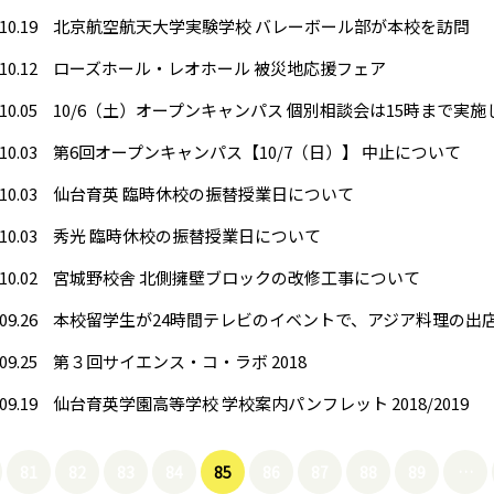
10.19
北京航空航天大学実験学校 バレーボール部が本校を訪問
10.12
ローズホール・レオホール 被災地応援フェア
10.05
10/6（土）オープンキャンパス 個別相談会は15時まで実施
10.03
第6回オープンキャンパス【10/7（日）】 中止について
10.03
仙台育英 臨時休校の振替授業日について
10.03
秀光 臨時休校の振替授業日について
10.02
宮城野校舎 北側擁壁ブロックの改修工事について
09.26
本校留学生が24時間テレビのイベントで、アジア料理の出
09.25
第３回サイエンス・コ・ラボ 2018
09.19
仙台育英学園高等学校 学校案内パンフレット 2018/2019
81
82
83
84
85
86
87
88
89
…