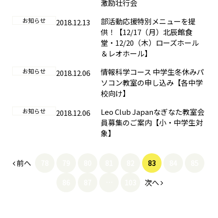
激励壮行会
お知らせ
部活動応援特別メニューを提
2018.12.13
供！【12/17（月）北辰館食
堂・12/20（木）ローズホール
＆レオホール】
お知らせ
情報科学コース 中学生冬休みパ
2018.12.06
ソコン教室の申し込み【各中学
校向け】
お知らせ
Leo Club Japanなぎなた教室会
2018.12.06
員募集のご案内【小・中学生対
象】
前へ
78
79
80
81
82
83
84
85
次へ
86
87
…
103