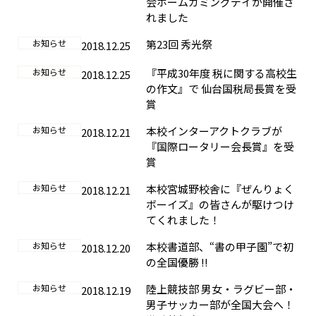
会ホームカミングデイが開催さ
れました
お知らせ
第23回 秀光祭
2018.12.25
お知らせ
『平成30年度 税に関する高校生
2018.12.25
の作文』で 仙台国税局長賞を受
賞
お知らせ
本校インターアクトクラブが
2018.12.21
『国際ロータリー会長賞』を受
賞
お知らせ
本校宮城野校舎に『ぜんりょく
2018.12.21
ボーイズ』の皆さんが駆けつけ
てくれました！
お知らせ
本校書道部、“書の甲子園”で初
2018.12.20
の全国優勝 !!
お知らせ
陸上競技部 男女・ラグビー部・
2018.12.19
男子サッカー部が全国大会へ！