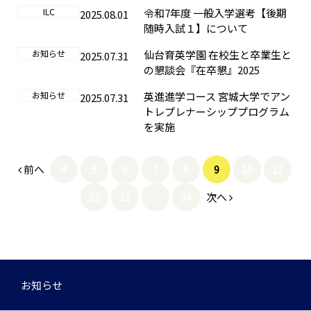
ILC
令和7年度 一般入学選考【後期
2025.08.01
随時入試１】について
お知らせ
仙台育英学園 在校生と卒業生と
2025.07.31
の懇談会『在卒懇』2025
お知らせ
英進進学コース 宮城大学でアン
2025.07.31
トレプレナーシッププログラム
を実施
前へ
4
5
6
7
8
9
10
11
次へ
12
13
…
94
お知らせ