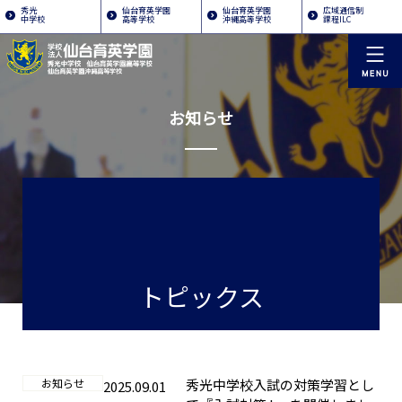
秀光
仙台育英学園
仙台育英学園
広域通信制
中学校
高等学校
沖縄高等学校
課程ILC
お知らせ
トピックス
お知らせ
秀光中学校入試の対策学習とし
2025.09.01