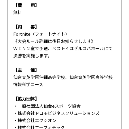
【費 用】
無料
【内 容】
Fortnite（フォートナイト）
《大会ルール詳細は後日お知らせします》
ＷＩＮ２室で予選、ベスト４はゼルコバホールにて
決勝を実施します。
【主 催】
仙台育英学園沖縄高等学校、仙台育英学園高等学校
情報科学コース
【協力団体】
・一般社団法人仙台eスポーツ協会
・株式会社ドコモビジネスソリューションズ
・株式会社エクシオン
・株式会社エーブィテック