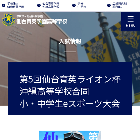
学校法人
仙台育英学園
秀光
広域通信制
仙台育英学園
沖縄高等学校
中学校
課程ILC
入試情報
第5回仙台育英ライオン杯
沖縄高等学校合同
小・中学生eスポーツ大会