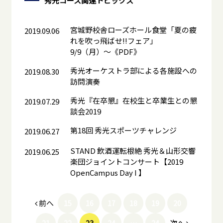
秀光コース
関連トピックス
宮城野校舎ローズホール食堂「夏の疲
2019.09.06
れを吹っ飛ばせ!!フェア」
9/9（月）〜《PDF》
秀光オーケストラ部による各施設への
2019.08.30
訪問演奏
秀光『在卒懇』在校生と卒業生との懇
2019.07.29
談会2019
第18回 秀光スポーツチャレンジ
2019.06.27
STAND 飲酒運転根絶 秀光＆山形交響
2019.06.25
楽団ジョイントコンサート【2019
OpenCampus Day I 】
前へ
15
16
17
18
19
20
次へ
21
22
23
24
…
24