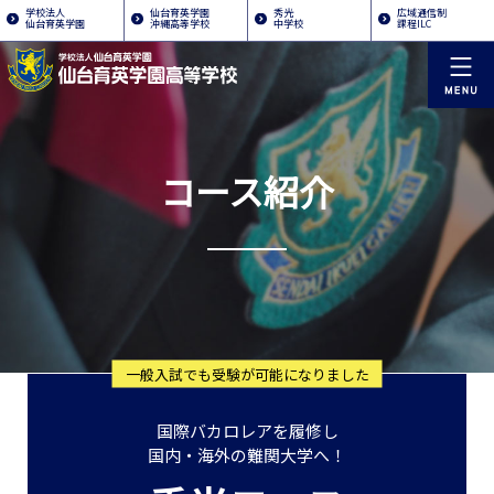
学校法人
仙台育英学園
秀光
広域通信制
仙台育英学園
沖縄高等学校
中学校
課程ILC
コース紹介
一般入試でも受験が可能になりました
国際バカロレアを履修し
国内・海外の難関大学へ！