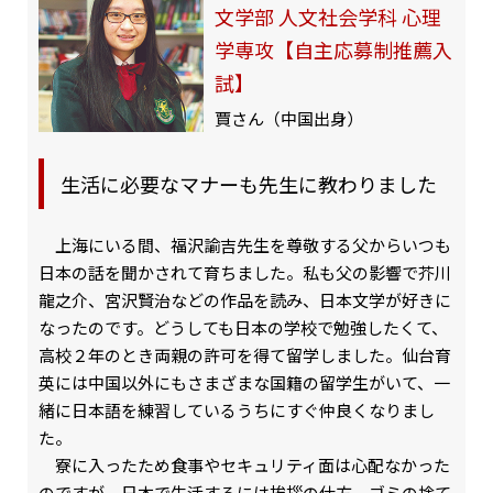
文学部 人文社会学科 心理
学専攻【自主応募制推薦入
試】
賈さん（中国出身）
生活に必要なマナーも先生に教わりました
上海にいる間、福沢諭吉先生を尊敬する父からいつも
日本の話を聞かされて育ちました。私も父の影響で芥川
龍之介、宮沢賢治などの作品を読み、日本文学が好きに
なったのです。どうしても日本の学校で勉強したくて、
高校２年のとき両親の許可を得て留学しました。仙台育
英には中国以外にもさまざまな国籍の留学生がいて、一
緒に日本語を練習しているうちにすぐ仲良くなりまし
た。
寮に入ったため食事やセキュリティ面は心配なかった
のですが、日本で生活するには挨拶の仕方、ゴミの捨て