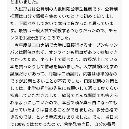
と思いました。
入試形式は公募制の人数制限公募型推薦です。公募制
推薦は自分で情報を集めていたときに初めて知りまし
た。下調べをしておいて本当に良かったと思っていま
す。最初は一般入試で受験するつもりだったので、チャ
ンスを1回分逃すところでした。
今年度はコロナ禍で大学に直接行けるオープンキャン
パスは開催されず、オンラインも用事があって参加でき
なかったため、ネット上で調べたり、教授が出している
本を買ったりして情報を集めました。入学試験は化学の
試験だけがあって、問題は口頭試問。内容は標準的なの
ですが15問と多いことが不安でした。口頭試問の対策と
しては、化学の担当の先生にお願いして週に１度くらい
指導していただきました。練習でどんな質問でも答えら
れるようにしていたので、本番で頭が真っ白になっても
思っていたよりは答えることができました。多分合格で
きるのでは、という手応えはありました。でも、当日ま
で100%ではなかったので、合格発表当日、自分の番号