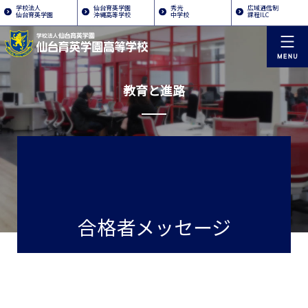
学校法人
仙台育英学園
秀光
広域通信制
仙台育英学園
沖縄高等学校
中学校
課程ILC
教育と進路
合格者メッセージ