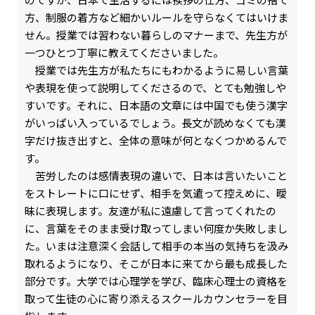
方、制服の着方など細かいルールを守らなくてはいけま
せん。授業では習わない暮らしのマナーまで、先生方が
一つひとつ丁寧に教えてくださいました。
授業では先生方が私たちにもわかるように易しい言葉
や表現を使って説明してくださるので、とても勉強しや
すいです。それに、日本語の文章には中国でも使う漢字
がいっぱい入っているでしょう。長文が読めなくても漢
字だけ抜き出すと、全体の意味が何となくつかめるんで
す。
苦労したのは感情表現の違いで、日本は言いたいこと
をストレートに口にせず、相手を気遣って控えめに、曖
昧に表現します。友達が私に遠慮して言ってくれたの
に、言葉をそのまま受け取ってしまい何度か失敗しまし
た。いまは注意深く会話して相手の本当の気持ちを汲み
取れるようになり、そこが日本に来てから最も成長した
部分です。大学では心理学を学び、臨床心理士の資格を
取って生徒の心に寄り添えるスクールカウンセラーを目