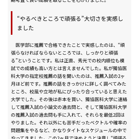
“やるべきところで頑張る”大切さを実感し
ました
医学部に推薦で合格できたことで実感したのは、“頑
張らなければならないところでは、しっかりと頑張
る”ということです。私は正直、秀光での校内順位も模
試での成績も高い方とは言えませんでした。私が獨協医
科大学の指定校推薦の話を聞いたのは、推薦入試の2ヶ
月ほど前です。推薦の話をきっかけに詳しく調べてみた
ところ、校風や立地が私にぴったり合っていると思えた
大学でした。その後は赤本を買い、獨協医科大学に連絡
して推薦入試の小論文の過去問と、そして獨協医科大学
の推薦入試の過去問も手に入れて、それらを最低2回は
やりました。それ以外にも苦手だったベクトルや確率の
問題集をやるなど、かなりタイトなスケジュールの中で
やってきました。この2ヶ月で決めようと決意し“頑張る