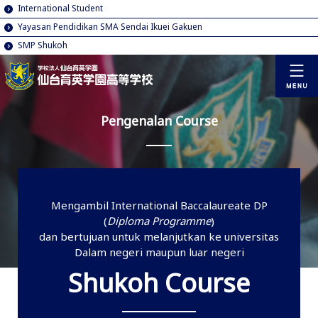
International Student
Yayasan Pendidikan SMA Sendai Ikuei Gakuen
SMP Shukoh
Pengenalan Course
Mengambil International Baccalaureate DP
(
Diploma Programme
)
dan bertujuan untuk melanjutkan ke universitas
Dalam negeri maupun luar negeri
Shukoh Course