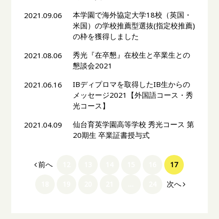
本学園で海外協定大学18校（英国・
2021.09.06
米国）の学校推薦型選抜(指定校推薦)
の枠を獲得しました
秀光『在卒懇』在校生と卒業生との
2021.08.06
懇談会2021
IBディプロマを取得したIB生からの
2021.06.16
メッセージ2021【外国語コース・秀
光コース】
仙台育英学園高等学校 秀光コース 第
2021.04.09
20期生 卒業証書授与式
前へ
12
13
14
15
16
17
次へ
18
19
20
21
…
24