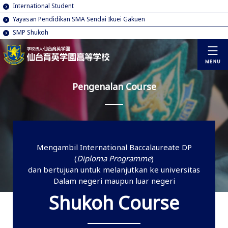
International Student
Yayasan Pendidikan SMA Sendai Ikuei Gakuen
SMP Shukoh
Pengenalan Course
Mengambil International Baccalaureate DP
(
Diploma Programme
)
dan bertujuan untuk melanjutkan ke universitas
Dalam negeri maupun luar negeri
Shukoh Course