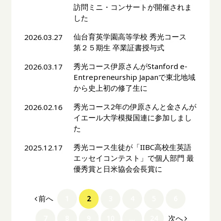
訪問ミニ・コンサートが開催されま
した
仙台育英学園高等学校 秀光コース
2026.03.27
第２５期生 卒業証書授与式
秀光コース伊原さんがStanford e-
2026.03.17
Entrepreneurship Japanで東北地域
から史上初の修了生に
秀光コース2年の伊原さんと金さんが
2026.02.16
イエール大学模擬国連に参加しまし
た
秀光コース生徒が「IIBC高校生英語
2025.12.17
エッセイコンテスト」で個人部門 最
優秀賞と日米協会会長賞に
前へ
1
2
3
4
5
6
次へ
7
8
9
10
…
24