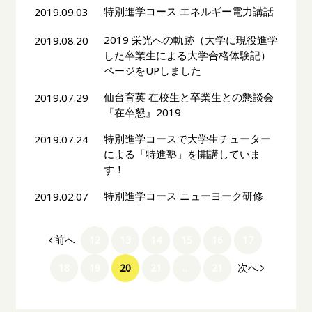
特別進学コース エネルギー電力講話
2019.09.03
2019 栄光への軌跡（大学に現役進学
2019.08.20
した卒業生による大学合格体験記）
ページをUPしました
仙台育英 在校生と卒業生との懇談会
2019.07.29
『在卒懇』2019
特別進学コースで大学生チューター
2019.07.24
による「特進塾」を開講していま
す！
特別進学コース ニューヨーク研修
2019.02.07
前へ
12
13
14
15
16
17
次へ
18
19
20
21
…
21