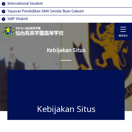
International Student
Yayasan Pendidikan SMA Sendai Ikuei Gakuen
SMP Shukoh
Kebijakan Situs
Kebijakan Situs