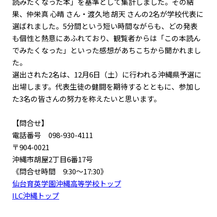
読みたくなった本」を基準として集計しました。その結
果、仲栄真 心晴 さん・渡久地 胡天 さんの2名が学校代表に
選ばれました。5分間という短い時間ながらも、どの発表
も個性と熱意にあふれており、観覧者からは「この本読ん
でみたくなった」といった感想があちこちから聞かれまし
た。
選出された2名は、12月6日（土）に行われる沖縄県予選に
出場します。代表生徒の健闘を期待するとともに、参加し
た3名の皆さんの努力を称えたいと思います。
【問合せ】
電話番号 098-930-4111
〒904-0021
沖縄市胡屋2丁目6番17号
《問合せ時間 9:30〜17:30》
仙台育英学園沖縄高等学校トップ
ILC沖縄トップ