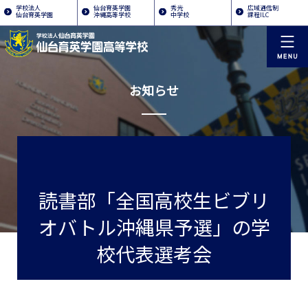
学校法人
仙台育英学園
秀光
広域通信制
仙台育英学園
沖縄高等学校
中学校
課程ILC
お知らせ
読書部「全国高校生ビブリ
オバトル沖縄県予選」の学
校代表選考会