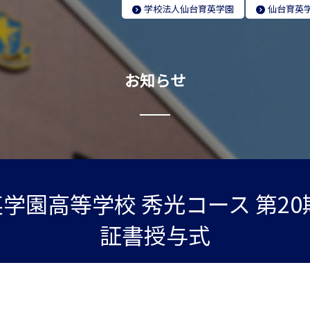
学校法人
仙台育英学園
仙台育英
お知らせ
学園高等学校 秀光コース 第20
証書授与式