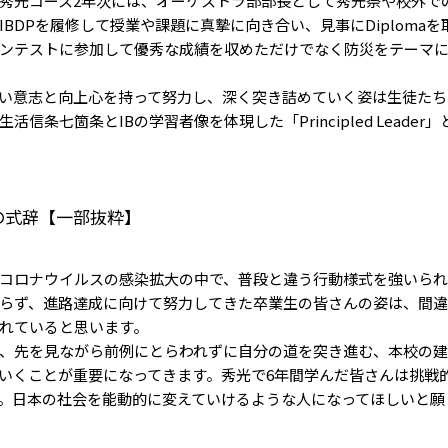
秀光コース2年次には、オーケストラ部部長として秀光祭や校外で
IBDPを履修して授業や課題に真摯に向き合い、見事にDiploma
ンテストに参加して優秀な成績を収めただけでなく防災をテーマに
い意志と向上心を持って努力し、深く突き詰めていく姿は生徒たち
活信条七箇条とIBの学習者像を体現した「Principled Leade
の式辞【一部抜粋】
コロナウイルスの感染拡大の中で、普段と違う行動様式を強いられ
らず、進路達成に向けて努力してきた卒業生の皆さんの姿は、間
れていると思います。
、先を見ながら前例にとらわれずに自分の道を突き進む、本校の建
いくことが重要になってきます。秀光で6年間学んだ皆さんは挑戦
。日本の社会を能動的に変えていけるような人になってほしいと願