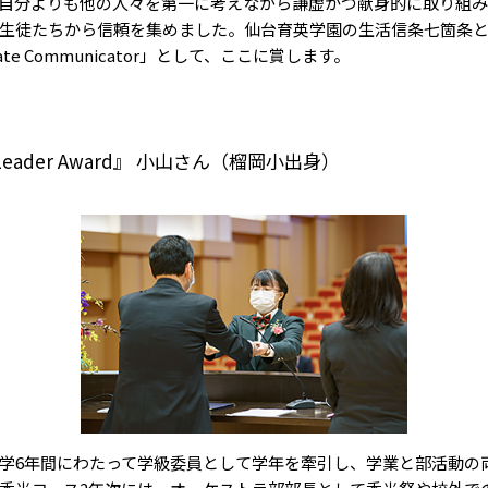
自分よりも他の人々を第一に考えながら謙虚かつ献身的に取り組み
生徒たちから信頼を集めました。仙台育英学園の生活信条七箇条と
nate Communicator」として、ここに賞します。
 Leader Award』 小山さん
（榴岡小出身）
学6年間にわたって学級委員として学年を牽引し、学業と部活動の