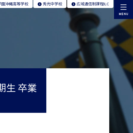
学園
沖縄高等学校
秀光
中学校
広域通信制
課程ILC
期生 卒業