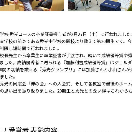
校 秀光コースの卒業証書授与式が2月27日（土）に行われました
育学校の前身である秀光中学校の開校より数えて第20期生です。
制限し短時間で行われました。
校長先生から卒業生に卒業証書が手渡され、続いて成績優等賞や秀
ました。成績優秀者に贈られる『加藤利吉成績優等賞』はジョル
年間の功績を讃える『秀光グランプリ』には加藤さんと小山さんが
ました。
秀光の同窓会「欅の会」への入会式、そして各教室で最後のホーム
の思い出を振り返りました。20期生と秀光との深い絆はこれから
リ 受賞者 表彰内容