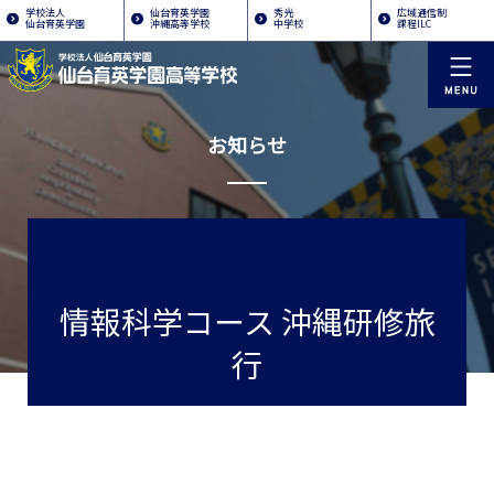
学校法人
仙台育英学園
秀光
広域通信制
仙台育英学園
沖縄高等学校
中学校
課程ILC
お知らせ
情報科学コース 沖縄研修旅
行