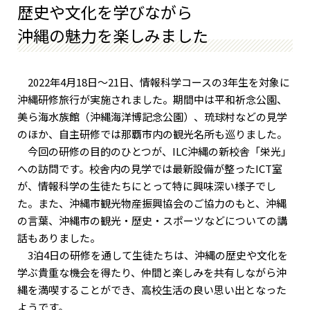
歴史や文化を学びながら
沖縄の魅力を楽しみました
2022年4月18日〜21日、情報科学コースの3年生を対象に
沖縄研修旅行が実施されました。期間中は平和祈念公園、
美ら海水族館（沖縄海洋博記念公園）、琉球村などの見学
のほか、自主研修では那覇市内の観光名所も巡りました。
今回の研修の目的のひとつが、ILC沖縄の新校舎「栄光」
への訪問です。校舎内の見学では最新設備が整ったICT室
が、情報科学の生徒たちにとって特に興味深い様子でし
た。また、沖縄市観光物産振興協会のご協力のもと、沖縄
の言葉、沖縄市の観光・歴史・スポーツなどについての講
話もありました。
3泊4日の研修を通して生徒たちは、沖縄の歴史や文化を
学ぶ貴重な機会を得たり、仲間と楽しみを共有しながら沖
縄を満喫することができ、高校生活の良い思い出となった
ようです。